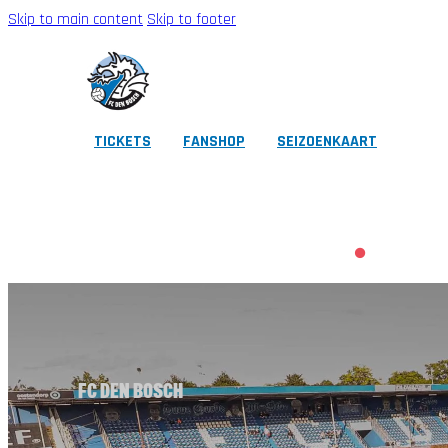
Skip to main content
Skip to footer
TICKETS
FANSHOP
SEIZOENKAART
CLUB
EERSTE ELFTAL
ZAKELIJK
FANS
JEUGD
FOUNDATION
FC DEN BOSCH