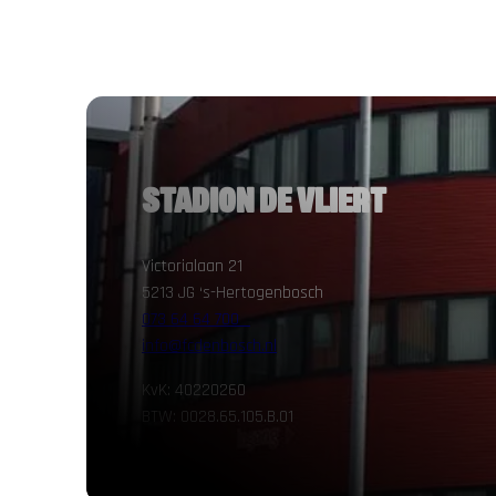
STADION DE VLIERT
Victorialaan 21
5213 JG ‘s-Hertogenbosch
073 64 64 700
info@fcdenbosch.nl
KvK: 40220260
BTW: 0028.65.105.B.01