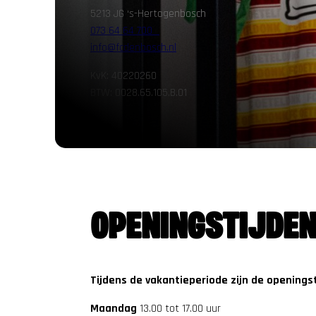
5213 JG ‘s-Hertogenbosch
073 64 64 700
info@fcdenbosch.nl
KvK: 40220260
BTW: 0028.65.105.B.01
OPENINGSTIJDE
Tijdens de vakantieperiode zijn de openings
Maandag
13.00 tot 17.00 uur