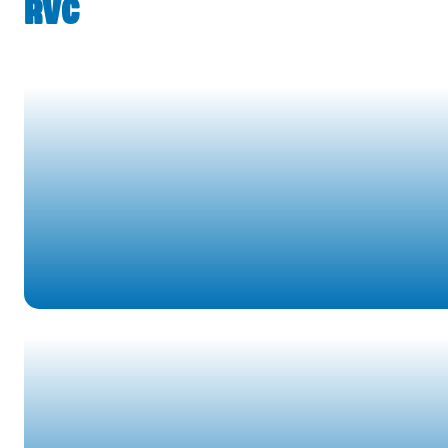
RVC
HERMAN KNOTTER
COMMERCIËLE ZAKEN
ROB KLEIJZEN
JURIDISCHE ZAKEN & SUPPORTERSZAKEN