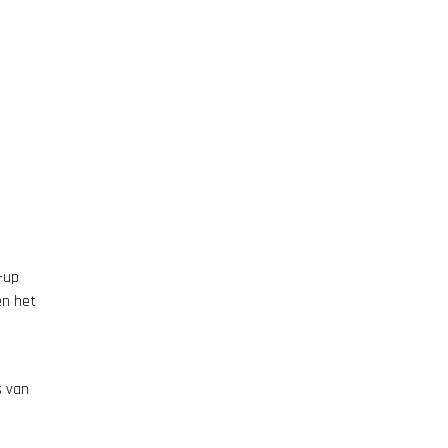
e-up
en het
s van