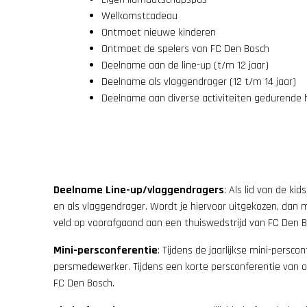
Welkomstcadeau
Ontmoet nieuwe kinderen
Ontmoet de spelers van FC Den Bosch
Deelname aan de line-up (t/m 12 jaar)
Deelname als vlaggendrager (12 t/m 14 jaar)
Deelname aan diverse activiteiten gedurende 
Deelname Line-up/vlaggendragers
: Als lid van de ki
en als vlaggendrager. Wordt je hiervoor uitgekozen, dan
veld op voorafgaand aan een thuiswedstrijd van FC Den B
Mini-persconferentie
: Tijdens de jaarlijkse mini-persc
persmedewerker. Tijdens een korte persconferentie van onge
FC Den Bosch.