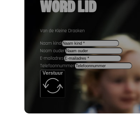
WORD LID
Van de Kleine Draoken
Naam kind
Naam ouder
E-mailadres
Telefoonnummer
Verstuur