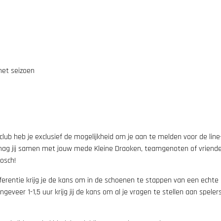
het seizoen
dsclub heb je exclusief de mogelijkheid om je aan te melden voor de lin
 mag jij samen met jouw mede Kleine Draoken, teamgenoten of vriend
osch!
onferentie krijg je de kans om in de schoenen te stappen van een echte
veer 1-1,5 uur krijg jij de kans om al je vragen te stellen aan speler