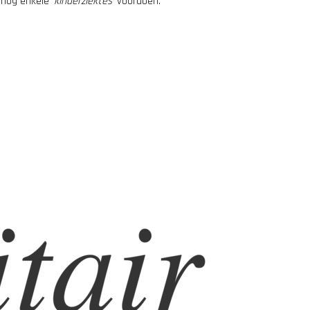
 nog enkele ‘
kinderziektes
‘ voordoen.