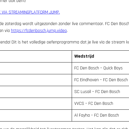
zomer ook bent!
VE VIA STREAMINGPLATFORM JUMP.
de zaterdag wordt uitgezonden zonder live commentaar. FC Den Bosch
an via
https://fcdenbosch.jump.video
.
genda! Dit is het volledige oefenprogramma dat je live via de stream k
Wedstrijd
FC Den Bosch – Quick Boys
FC Eindhoven – FC Den Bosch
SC Lusail – FC Den Bosch
VVCS – FC Den Bosch
Al Fayha – FC Den Bosch