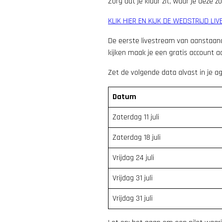
Zorg dat je klaar zit, waar je deze 
KLIK HIER EN KIJK DE WEDSTRIJD LI
De eerste livestream van aanstaan
kijken maak je een gratis account a
Zet de volgende data alvast in je a
Datum
Zaterdag 11 juli
Zaterdag 18 juli
Vrijdag 24 juli
Vrijdag 31 juli
Vrijdag 31 juli