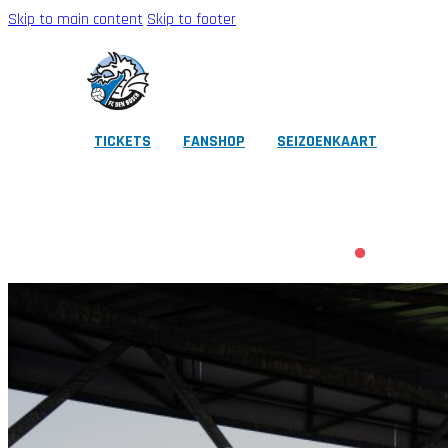
Skip to main content
Skip to footer
TICKETS
FANSHOP
SEIZOENKAART
CLUB
EERSTE ELFTAL
ZAKELIJK
FANS
JEUGD
FOUNDATION